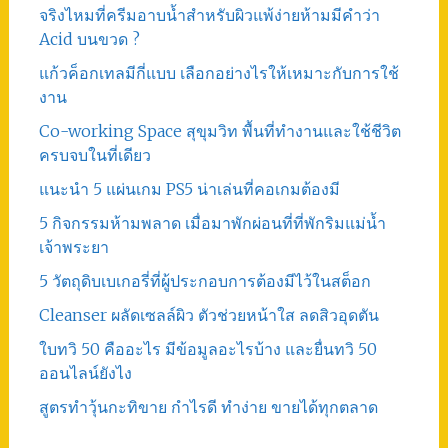
จริงไหมที่ครีมอาบน้ำสำหรับผิวแพ้ง่ายห้ามมีคำว่า
Acid บนขวด ?
แก้วค็อกเทลมีกี่แบบ เลือกอย่างไรให้เหมาะกับการใช้
งาน
Co-working Space สุขุมวิท พื้นที่ทำงานและใช้ชีวิต
ครบจบในที่เดียว
แนะนำ 5 แผ่นเกม PS5 น่าเล่นที่คอเกมต้องมี
5 กิจกรรมห้ามพลาด เมื่อมาพักผ่อนที่ที่พักริมแม่น้ำ
เจ้าพระยา
5 วัตถุดิบเบเกอรี่ที่ผู้ประกอบการต้องมีไว้ในสต็อก
Cleanser ผลัดเซลล์ผิว ตัวช่วยหน้าใส ลดสิวอุดตัน
ใบทวิ 50 คืออะไร มีข้อมูลอะไรบ้าง และยื่นทวิ 50
ออนไลน์ยังไง
สูตรทําวุ้นกะทิขาย กำไรดี ทำง่าย ขายได้ทุกตลาด