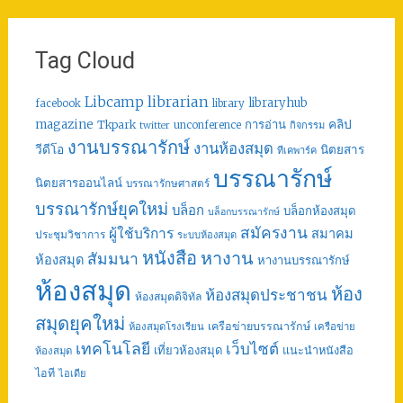
Tag Cloud
librarian
Libcamp
libraryhub
facebook
library
คลิป
magazine
การอ่าน
Tkpark
unconference
กิจกรรม
twitter
งานบรรณารักษ์
งานห้องสมุด
วีดีโอ
นิตยสาร
ทีเคพาร์ค
บรรณารักษ์
นิตยสารออนไลน์
บรรณารักษศาสตร์
บรรณารักษ์ยุคใหม่
บล็อก
บล็อกห้องสมุด
บล็อกบรรณารักษ์
สมัครงาน
ผู้ใช้บริการ
สมาคม
ประชุมวิชาการ
ระบบห้องสมุด
หนังสือ
หางาน
สัมมนา
ห้องสมุด
หางานบรรณารักษ์
ห้องสมุด
ห้อง
ห้องสมุดประชาชน
ห้องสมุดดิจิทัล
สมุดยุคใหม่
เครือข่ายบรรณารักษ์
ห้องสมุดโรงเรียน
เครือข่าย
เทคโนโลยี
เว็บไซต์
เที่ยวห้องสมุด
แนะนำหนังสือ
ห้องสมุด
ไอที
ไอเดีย