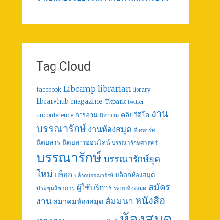
Tag Cloud
librarian
Libcamp
facebook
library
libraryhub
magazine
Tkpark
twitter
งาน
คลิปวีดีโอ
การอ่าน
unconference
กิจกรรม
บรรณารักษ์
งานห้องสมุด
ทีเคพาร์ค
นิตยสาร
นิตยสารออนไลน์
บรรณารักษศาสตร์
บรรณารักษ์
บรรณารักษ์ยุค
ใหม่
บล็อก
บล็อกห้องสมุด
บล็อกบรรณารักษ์
สมัคร
ผู้ใช้บริการ
ประชุมวิชาการ
ระบบห้องสมุด
หนังสือ
งาน
สัมมนา
สมาคมห้องสมุด
ห้องสมุด