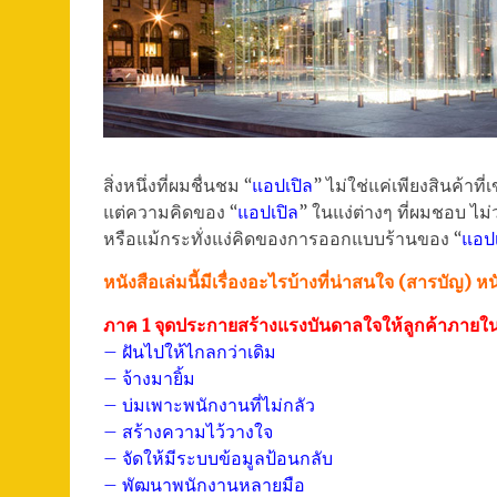
สิ่งหนึ่งที่ผมชื่นชม “
แอปเปิล
” ไม่ใช่แค่เพียงสินค้าที
แต่ความคิดของ “
แอปเปิล
” ในแง่ต่างๆ ที่ผมชอบ ไม
หรือแม้กระทั่งแง่คิดของการออกแบบร้านของ “
แอปเ
หนังสือเล่มนี้มีเรื่องอะไรบ้างที่น่าสนใจ (สารบัญ) 
ภาค 1 จุดประกายสร้างแรงบันดาลใจให้ลูกค้าภาย
– ฝันไปให้ไกลกว่าเดิม
– จ้างมายิ้ม
– บ่มเพาะพนักงานที่ไม่กลัว
– สร้างความไว้วางใจ
– จัดให้มีระบบข้อมูลป้อนกลับ
– พัฒนาพนักงานหลายมือ