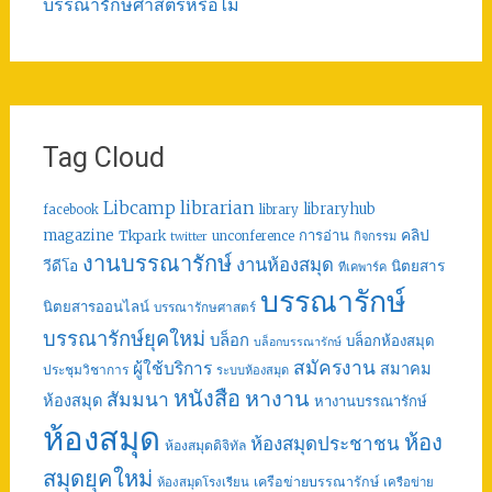
บรรณารักษศาสตร์หรือไม่
Tag Cloud
librarian
Libcamp
libraryhub
facebook
library
คลิป
magazine
การอ่าน
Tkpark
unconference
กิจกรรม
twitter
งานบรรณารักษ์
งานห้องสมุด
วีดีโอ
นิตยสาร
ทีเคพาร์ค
บรรณารักษ์
นิตยสารออนไลน์
บรรณารักษศาสตร์
บรรณารักษ์ยุคใหม่
บล็อก
บล็อกห้องสมุด
บล็อกบรรณารักษ์
สมัครงาน
ผู้ใช้บริการ
สมาคม
ประชุมวิชาการ
ระบบห้องสมุด
หนังสือ
หางาน
สัมมนา
ห้องสมุด
หางานบรรณารักษ์
ห้องสมุด
ห้อง
ห้องสมุดประชาชน
ห้องสมุดดิจิทัล
สมุดยุคใหม่
เครือข่ายบรรณารักษ์
ห้องสมุดโรงเรียน
เครือข่าย