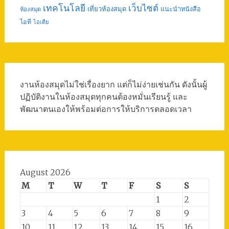
เทคโนโลยี
เว็บไซต์
เที่ยวห้องสมุด
แนะนำหนังสือ
ห้องสมุด
ไอที
ไอเดีย
งานห้องสมุดไม่ใช่เรื่องยาก แต่ก็ไม่ง่ายเช่นกัน ดังนั้นผู้
ปฏิบัติงานในห้องสมุดทุกคนต้องหมั่นเรียนรู้ และ
พัฒนาตนเองให้พร้อมต่อการให้บริการตลอดเวลา
August 2026
M
T
W
T
F
S
S
1
2
3
4
5
6
7
8
9
10
11
12
13
14
15
16