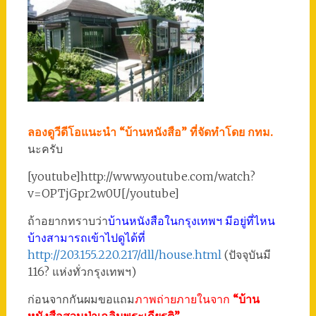
ลองดูวีดีโอแนะนำ “บ้านหนังสือ” ที่จัดทำโดย กทม.
นะครับ
[youtube]http://www.youtube.com/watch?
v=OPTjGpr2w0U[/youtube]
ถ้าอยากทราบว่า
บ้านหนังสือในกรุงเทพฯ มีอยู่ที่ไหน
บ้างสามารถเข้าไปดูได้ที่
http://203.155.220.217/dll/house.html
(ปัจจุบันมี
116? แห่งทั่วกรุงเทพฯ)
ก่อนจากกันผมขอแถม
ภาพถ่ายภายในจาก
“บ้าน
หนังสือสวนป่าเฉลิมพระเกียรติ”