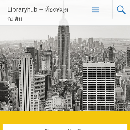
Skip
Libraryhub – ห้องสมุด
to
content
ณ ฮับ