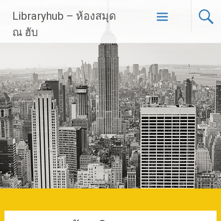
Skip
Libraryhub – ห้องสมุด
to
content
ณ ฮับ