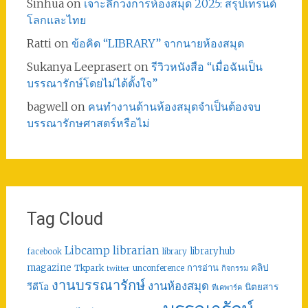
Sinhua
on
เจาะลึกวงการห้องสมุด 2025: สรุปเทรนด์
โลกและไทย
Ratti
on
ข้อคิด “LIBRARY” จากนายห้องสมุด
Sukanya Leeprasert
on
รีวิวหนังสือ “เมื่อฉันเป็น
บรรณารักษ์โดยไม่ได้ตั้งใจ”
bagwell
on
คนทำงานด้านห้องสมุดจำเป็นต้องจบ
บรรณารักษศาสตร์หรือไม่
Tag Cloud
librarian
Libcamp
libraryhub
facebook
library
คลิป
magazine
การอ่าน
Tkpark
unconference
กิจกรรม
twitter
งานบรรณารักษ์
งานห้องสมุด
วีดีโอ
นิตยสาร
ทีเคพาร์ค