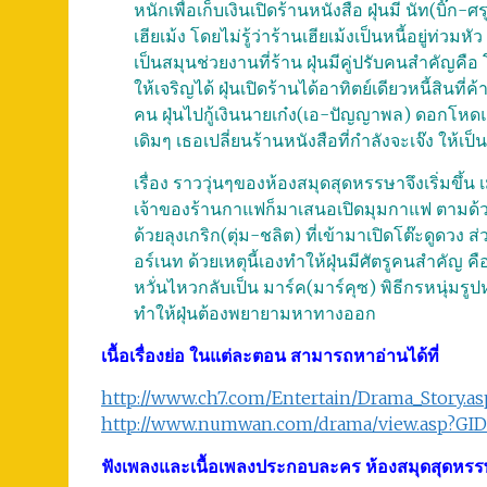
หนักเพื่อเก็บเงินเปิดร้านหนังสือ ฝุ่นมี นัท(บิ๊ก-
เฮียเม้ง โดยไม่รู้ว่าร้านเฮียเม้งเป็นหนี้อยู่ท่วมหัว
เป็นสมุนช่วยงานที่ร้าน ฝุ่นมีคู่ปรับคนสำคัญคือ
ให้เจริญได้ ฝุ่นเปิดร้านได้อาทิตย์เดียวหนี้สินที่
คน ฝุ่นไปกู้เงินนายเก๋ง(เอ-ปัญญาพล) ดอกโหดแต
เดิมๆ เธอเปลี่ยนร้านหนังสือที่กำลังจะเจ๊ง ให้
เรื่อง ราววุ่นๆของห้องสมุดสุดหรรษาจึงเริ่มขึ้น เมื
เจ้าของร้านกาแฟก็มาเสนอเปิดมุมกาแฟ ตามด้ว
ด้วยลุงเกริก(ตุ่ม-ชลิต) ที่เข้ามาเปิดโต๊ะดูดวง ส
อร์เนท ด้วยเหตุนี้เองทำให้ฝุ่นมีศัตรูคนสำคัญ คื
หวั่นไหวกลับเป็น มาร์ค(มาร์คุซ) พิธีกรหนุ่มรูป
ทำให้ฝุ่นต้องพยายามหาทางออก
เนื้อเรื่องย่อ ในแต่ละตอน สามารถหาอ่านได้ที่
http://www.ch7.com/Entertain/Drama_Story.a
http://www.numwan.com/drama/view.asp?GI
ฟังเพลงและเนื้อเพลงประกอบละคร ห้องสมุดสุดหร