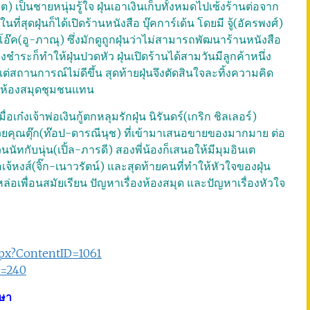
ศรุต) เป็นชายหนุ่มรู้ใจ ฝุ่นเอาเงินเก็บทั้งหมดไปเซ้งร้านต่อจาก
 ในที่สุดฝุ่นก็ได้เปิดร้านหนังสือ บุ๊คการ์เด้น โดยมี จู้(อัครพงศ์)
 โอ๊ค(อู-ภาณุ) ซึ่งมักดูถูกฝุ่นว่าไม่สามารถพัฒนาร้านหนังสือ
ค้างชำระก็ทำให้ฝุ่นปวดหัว ฝุ่นเปิดร้านได้สามวันมีลูกค้าหนึ่ง
่สถานการณ์ไม่ดีขึ้น สุดท้ายฝุ่นจึงตัดสินใจละทิ้งความคิด
เป็นห้องสมุดชุมชนแทน
่อเก๋งเจ้าพ่อเงินกู้ตกหลุมรักฝุ่น นิรันดร์(เกริก ชิลเลอร์)
ยคุณตุ๊ก(ท๊อป-ดารณีนุช) ที่เข้ามาเสนอขายของมากมาย ต่อ
่วนนัทกับนุ่น(เปิ้ล-ภารดี) สองพี่น้องก็เสนอให้มีมุมอินเต
อเจ้หงส์(จิ๊ก-เนาวรัตน์) และสุดท้ายคนที่ทำให้หัวใจของฝุ่น
หล่อเพื่อนสมัยเรียน ปัญหาเรื่องห้องสมุด และปัญหาเรื่องหัวใจ
spx?ContentID=1061
D=240
รษา