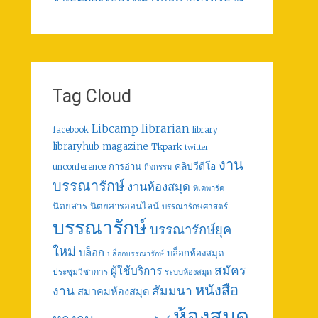
Tag Cloud
librarian
Libcamp
facebook
library
libraryhub
magazine
Tkpark
twitter
งาน
คลิปวีดีโอ
การอ่าน
unconference
กิจกรรม
บรรณารักษ์
งานห้องสมุด
ทีเคพาร์ค
นิตยสาร
นิตยสารออนไลน์
บรรณารักษศาสตร์
บรรณารักษ์
บรรณารักษ์ยุค
ใหม่
บล็อก
บล็อกห้องสมุด
บล็อกบรรณารักษ์
สมัคร
ผู้ใช้บริการ
ประชุมวิชาการ
ระบบห้องสมุด
หนังสือ
งาน
สัมมนา
สมาคมห้องสมุด
ห้องสมุด