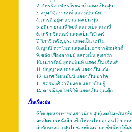
2. ภัทรธิดา พัชรวีระพงษ์ แสดงเป็น ฝุ่น
3. ศรุต วิจิตรานนท์ แสดงเป็น นัท
4. ภารดี อยู่ผาสุข แสดงเป็น นุ่น
5. อติมา ธนเสนีวัฒน์ แสดงเป็น แนนนี่
6. เกริก ชิลเลอร์ แสดงเป็น นิรันดร์
7. วิภาวี เจริญปุระ แสดงเป็น แม่ไฝ
8. ญาณี ตราโมท แสดงเป็น อาจารย์สมศักดิ์
9. ชลิต เฟื่องอารมย์ แสดงเป็น ลุงเกริก
10. เนาวรัตน์ ยุกตะนันท์ แสดงเป็น เจ้หงส์
11. ปัญญาพล เดชสงค์ แสดงเป็น เก๋ง
12. นเรศ วีเดนมันน์ แสดงเป็น มาร์ค
13. อัครพงศ์ วาทีมงคล แสดงเป็น จู้
14. ดารณีนุช โพธิปิติ แสดงเป็น คุณตุ๊ก
เนื้อเรื่องย่อ
ชีวิต สุดหรรษาของสาวน้อย ฝุ่น(แตงโม-ภัทรธิดา) ผ
จะเปิดร้านหนังสือ เพื่อให้คนไทยทุกคนได้อ่านหนั
สำนักทรงเจ้า ฝุ่นไม่ชอบที่แม่ทำอาชีพนี้ทำให้ฝุ