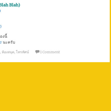
 Blah Blah)
0
0
องนี้
e
นะครับ
ี
,
ห้องสมุด
,
โทรทัศน์
1 Comment