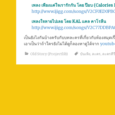
เพลง เพียงแค่ใจเรารักกัน โดย ป๊อบ (Calories
http://www.ijigg.com/songs/V2CF0ED0PB
เพลงใจหายไปเลย โดย KAL แคล คาโรลีน
http://www.ijigg.com/songs/V2C77DDBPA
เป็นยังไงกันบ้างครับกับบทละครที่เกี่ยวกับห้องสมุดเรื่
เอาเป็นว่าถ้าใครยังไม่ได้ดูก็ลองหาดูได้จาก
youtub
Old Story (Projectlib)
บันเทิง
,
ละคร
,
ละครทีว