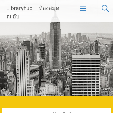
Skip
Libraryhub – ห้องสมุด
to
content
ณ ฮับ