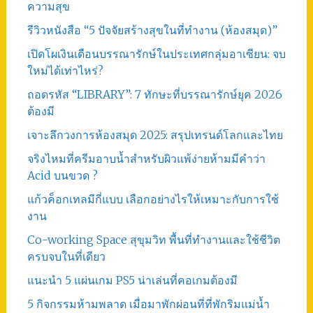
ความสุข
รีวิวหนังสือ “5 ปัจจัยสร้างสุขในที่ทำงาน (ห้องสมุด)”
เปิดโผเงินเดือนบรรณารักษ์ในประเทศกลุ่มอาเซียน: จบ
ใหม่ได้เท่าไหร่?
ถอดรหัส “LIBRARY”: 7 ทักษะที่บรรณารักษ์ยุค 2026
ต้องมี
เจาะลึกวงการห้องสมุด 2025: สรุปเทรนด์โลกและไทย
จริงไหมที่ครีมอาบน้ำสำหรับผิวแพ้ง่ายห้ามมีคำว่า
Acid บนขวด ?
แก้วค็อกเทลมีกี่แบบ เลือกอย่างไรให้เหมาะกับการใช้
งาน
Co-working Space สุขุมวิท พื้นที่ทำงานและใช้ชีวิต
ครบจบในที่เดียว
แนะนำ 5 แผ่นเกม PS5 น่าเล่นที่คอเกมต้องมี
5 กิจกรรมห้ามพลาด เมื่อมาพักผ่อนที่ที่พักริมแม่น้ำ