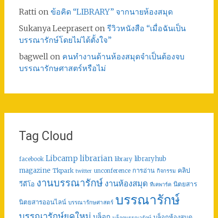
Ratti
on
ข้อคิด “LIBRARY” จากนายห้องสมุด
Sukanya Leeprasert
on
รีวิวหนังสือ “เมื่อฉันเป็น
บรรณารักษ์โดยไม่ได้ตั้งใจ”
bagwell
on
คนทำงานด้านห้องสมุดจำเป็นต้องจบ
บรรณารักษศาสตร์หรือไม่
Tag Cloud
librarian
Libcamp
libraryhub
facebook
library
คลิป
magazine
การอ่าน
Tkpark
unconference
กิจกรรม
twitter
งานบรรณารักษ์
งานห้องสมุด
วีดีโอ
นิตยสาร
ทีเคพาร์ค
บรรณารักษ์
นิตยสารออนไลน์
บรรณารักษศาสตร์
บรรณารักษ์ยุคใหม่
บล็อก
บล็อกห้องสมุด
บล็อกบรรณารักษ์