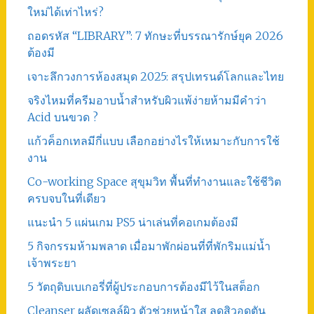
ใหม่ได้เท่าไหร่?
ถอดรหัส “LIBRARY”: 7 ทักษะที่บรรณารักษ์ยุค 2026
ต้องมี
เจาะลึกวงการห้องสมุด 2025: สรุปเทรนด์โลกและไทย
จริงไหมที่ครีมอาบน้ำสำหรับผิวแพ้ง่ายห้ามมีคำว่า
Acid บนขวด ?
แก้วค็อกเทลมีกี่แบบ เลือกอย่างไรให้เหมาะกับการใช้
งาน
Co-working Space สุขุมวิท พื้นที่ทำงานและใช้ชีวิต
ครบจบในที่เดียว
แนะนำ 5 แผ่นเกม PS5 น่าเล่นที่คอเกมต้องมี
5 กิจกรรมห้ามพลาด เมื่อมาพักผ่อนที่ที่พักริมแม่น้ำ
เจ้าพระยา
5 วัตถุดิบเบเกอรี่ที่ผู้ประกอบการต้องมีไว้ในสต็อก
Cleanser ผลัดเซลล์ผิว ตัวช่วยหน้าใส ลดสิวอุดตัน