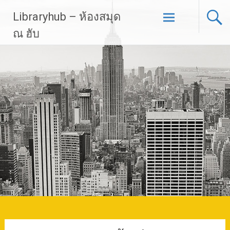
Skip
Libraryhub – ห้องสมุด
to
content
ณ ฮับ