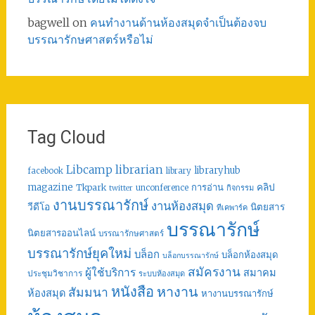
bagwell
on
คนทำงานด้านห้องสมุดจำเป็นต้องจบ
บรรณารักษศาสตร์หรือไม่
Tag Cloud
librarian
Libcamp
libraryhub
facebook
library
คลิป
magazine
การอ่าน
Tkpark
unconference
กิจกรรม
twitter
งานบรรณารักษ์
งานห้องสมุด
วีดีโอ
นิตยสาร
ทีเคพาร์ค
บรรณารักษ์
นิตยสารออนไลน์
บรรณารักษศาสตร์
บรรณารักษ์ยุคใหม่
บล็อก
บล็อกห้องสมุด
บล็อกบรรณารักษ์
สมัครงาน
ผู้ใช้บริการ
สมาคม
ประชุมวิชาการ
ระบบห้องสมุด
หนังสือ
หางาน
สัมมนา
ห้องสมุด
หางานบรรณารักษ์