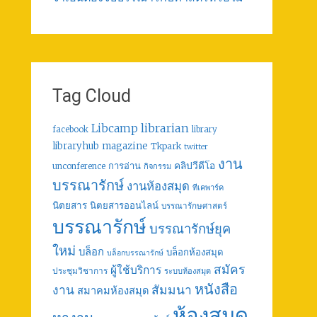
Tag Cloud
librarian
Libcamp
facebook
library
libraryhub
magazine
Tkpark
twitter
งาน
คลิปวีดีโอ
การอ่าน
unconference
กิจกรรม
บรรณารักษ์
งานห้องสมุด
ทีเคพาร์ค
นิตยสาร
นิตยสารออนไลน์
บรรณารักษศาสตร์
บรรณารักษ์
บรรณารักษ์ยุค
ใหม่
บล็อก
บล็อกห้องสมุด
บล็อกบรรณารักษ์
สมัคร
ผู้ใช้บริการ
ประชุมวิชาการ
ระบบห้องสมุด
หนังสือ
งาน
สัมมนา
สมาคมห้องสมุด
ห้องสมุด