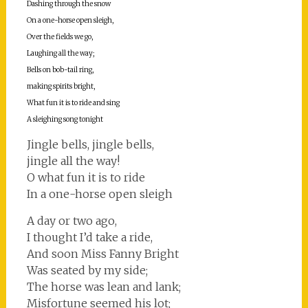
Dashing through the snow
On a one-horse open sleigh,
Over the fields we go,
Laughing all the way;
Bells on bob-tail ring,
making spirits bright,
What fun it is to ride and sing
A sleighing song tonight
Jingle bells, jingle bells,
jingle all the way!
O what fun it is to ride
In a one-horse open sleigh
A day or two ago,
I thought I’d take a ride,
And soon Miss Fanny Bright
Was seated by my side;
The horse was lean and lank;
Misfortune seemed his lot;