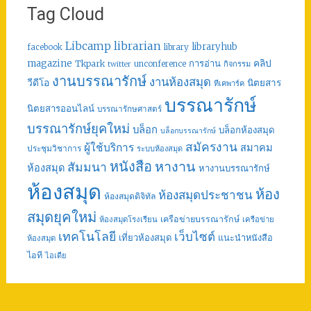
Tag Cloud
librarian
Libcamp
libraryhub
facebook
library
คลิป
magazine
การอ่าน
Tkpark
unconference
กิจกรรม
twitter
งานบรรณารักษ์
งานห้องสมุด
วีดีโอ
นิตยสาร
ทีเคพาร์ค
บรรณารักษ์
นิตยสารออนไลน์
บรรณารักษศาสตร์
บรรณารักษ์ยุคใหม่
บล็อก
บล็อกห้องสมุด
บล็อกบรรณารักษ์
สมัครงาน
ผู้ใช้บริการ
สมาคม
ประชุมวิชาการ
ระบบห้องสมุด
หนังสือ
หางาน
สัมมนา
ห้องสมุด
หางานบรรณารักษ์
ห้องสมุด
ห้อง
ห้องสมุดประชาชน
ห้องสมุดดิจิทัล
สมุดยุคใหม่
เครือข่ายบรรณารักษ์
ห้องสมุดโรงเรียน
เครือข่าย
เทคโนโลยี
เว็บไซต์
เที่ยวห้องสมุด
แนะนำหนังสือ
ห้องสมุด
ไอที
ไอเดีย