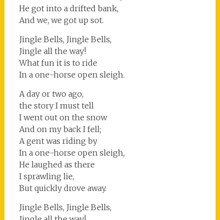
He got into a drifted bank,
And we, we got up sot.
Jingle Bells, Jingle Bells,
Jingle all the way!
What fun it is to ride
In a one-horse open sleigh.
A day or two ago,
the story I must tell
I went out on the snow
And on my back I fell;
A gent was riding by
In a one-horse open sleigh,
He laughed as there
I sprawling lie,
But quickly drove away.
Jingle Bells, Jingle Bells,
Jingle all the way!