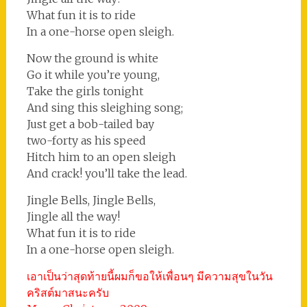
What fun it is to ride
In a one-horse open sleigh.
Now the ground is white
Go it while you’re young,
Take the girls tonight
And sing this sleighing song;
Just get a bob-tailed bay
two-forty as his speed
Hitch him to an open sleigh
And crack! you’ll take the lead.
Jingle Bells, Jingle Bells,
Jingle all the way!
What fun it is to ride
In a one-horse open sleigh.
เอาเป็นว่าสุดท้ายนี้ผมก็ขอให้เพื่อนๆ มีความสุขในวัน
คริสต์มาสนะครับ