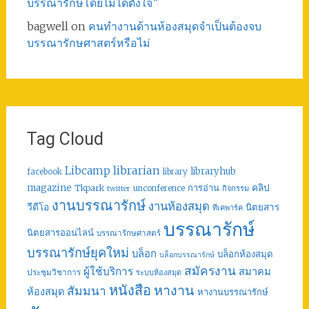
บรรณารักษ์โดยไม่ได้ตั้งใจ”
bagwell
on
คนทำงานด้านห้องสมุดจำเป็นต้องจบ
บรรณารักษศาสตร์หรือไม่
Tag Cloud
librarian
Libcamp
libraryhub
facebook
library
คลิป
magazine
การอ่าน
Tkpark
unconference
กิจกรรม
twitter
งานบรรณารักษ์
งานห้องสมุด
วีดีโอ
นิตยสาร
ทีเคพาร์ค
บรรณารักษ์
นิตยสารออนไลน์
บรรณารักษศาสตร์
บรรณารักษ์ยุคใหม่
บล็อก
บล็อกห้องสมุด
บล็อกบรรณารักษ์
สมัครงาน
ผู้ใช้บริการ
สมาคม
ประชุมวิชาการ
ระบบห้องสมุด
หนังสือ
หางาน
สัมมนา
ห้องสมุด
หางานบรรณารักษ์