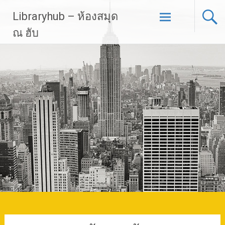
Skip
Libraryhub – ห้องสมุด
to
content
ณ ฮับ