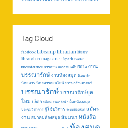
Tag Cloud
librarian
Libcamp
facebook
library
libraryhub
magazine
Tkpark
twitter
งาน
คลิปวีดีโอ
การอ่าน
unconference
กิจกรรม
บรรณารักษ์
งานห้องสมุด
ทีเคพาร์ค
นิตยสาร
นิตยสารออนไลน์
บรรณารักษศาสตร์
บรรณารักษ์
บรรณารักษ์ยุค
ใหม่
บล็อก
บล็อกห้องสมุด
บล็อกบรรณารักษ์
สมัคร
ผู้ใช้บริการ
ประชุมวิชาการ
ระบบห้องสมุด
หนังสือ
งาน
สัมมนา
สมาคมห้องสมุด
ห้องสมุด