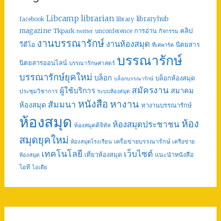
librarian
Libcamp
libraryhub
facebook
library
คลิป
magazine
การอ่าน
Tkpark
unconference
กิจกรรม
twitter
งานบรรณารักษ์
งานห้องสมุด
วีดีโอ
นิตยสาร
ทีเคพาร์ค
บรรณารักษ์
นิตยสารออนไลน์
บรรณารักษศาสตร์
บรรณารักษ์ยุคใหม่
บล็อก
บล็อกห้องสมุด
บล็อกบรรณารักษ์
สมัครงาน
ผู้ใช้บริการ
สมาคม
ประชุมวิชาการ
ระบบห้องสมุด
หนังสือ
หางาน
สัมมนา
ห้องสมุด
หางานบรรณารักษ์
ห้องสมุด
ห้อง
ห้องสมุดประชาชน
ห้องสมุดดิจิทัล
สมุดยุคใหม่
เครือข่ายบรรณารักษ์
ห้องสมุดโรงเรียน
เครือข่าย
เทคโนโลยี
เว็บไซต์
เที่ยวห้องสมุด
แนะนำหนังสือ
ห้องสมุด
ไอที
ไอเดีย