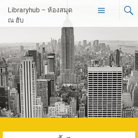
Skip
Libraryhub – ห้องสมุด
to
content
ณ ฮับ