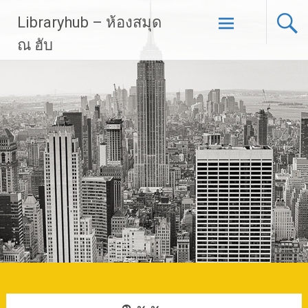
Skip
Libraryhub – ห้องสมุด
to
content
ณ ฮับ