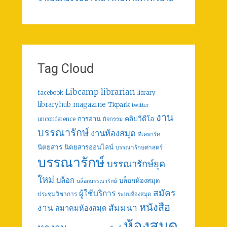
Tag Cloud
librarian
Libcamp
facebook
library
libraryhub
magazine
Tkpark
twitter
งาน
คลิปวีดีโอ
การอ่าน
unconference
กิจกรรม
บรรณารักษ์
งานห้องสมุด
ทีเคพาร์ค
นิตยสาร
นิตยสารออนไลน์
บรรณารักษศาสตร์
บรรณารักษ์
บรรณารักษ์ยุค
ใหม่
บล็อก
บล็อกห้องสมุด
บล็อกบรรณารักษ์
สมัคร
ผู้ใช้บริการ
ประชุมวิชาการ
ระบบห้องสมุด
หนังสือ
งาน
สัมมนา
สมาคมห้องสมุด
ห้องสมุด