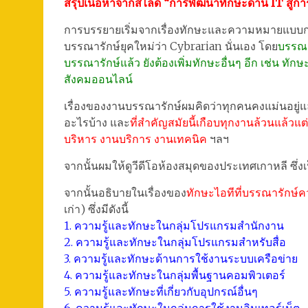
สรุปเนื้อหาจากสไลด์ “การพัฒนาทักษะด้าน IT สู่กา
การบรรยายเริ่มจากเรื่องทักษะและความหมายแบบกว้า
บรรณารักษ์ยุคใหม่ว่า Cybrarian นั่นเอง โดย
บรรณา
บรรณารักษ์แล้ว ยังต้องเพิ่มทักษะอื่นๆ อีก เช่น ทั
สังคมออนไลน์
เรื่องของงานบรรณารักษ์ผมคิดว่าทุกคนคงแม่นอยู่
อะไรบ้าง และ
ที่สำคัญสมัยนี้เกือบทุกงานล้วนแล้วแต
บริหาร งานบริการ งานเทคนิค
ฯลฯ
จากนั้นผมให้ดูวีดีโอห้องสมุดของประเทศเกาหลี ซึ่ง
จากนั้นอธิบายในเรื่องของ
ทักษะไอทีที่บรรณารักษ์คว
เก่า) ซึ่งมีดังนี้
1. ความรู้และทักษะในกลุ่มโปรแกรมสำนักงาน
2. ความรู้และทักษะในกลุ่มโปรแกรมสำหรับสื่อ
3. ความรู้และทักษะด้านการใช้งานระบบเครือข่าย
4. ความรู้และทักษะในกลุ่มพื้นฐานคอมพิวเตอร์
5. ความรู้และทักษะที่เกี่ยวกับอุปกรณ์อื่นๆ