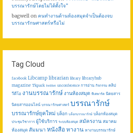
บรรณารักษ์โดยไม่ได้ตั้งใจ”
bagwell
on
คนทำงานด้านห้องสมุดจำเป็นต้องจบ
บรรณารักษศาสตร์หรือไม่
Tag Cloud
librarian
Libcamp
libraryhub
facebook
library
คลิป
magazine
การอ่าน
Tkpark
unconference
กิจกรรม
twitter
งานบรรณารักษ์
งานห้องสมุด
วีดีโอ
นิตยสาร
ทีเคพาร์ค
บรรณารักษ์
นิตยสารออนไลน์
บรรณารักษศาสตร์
บรรณารักษ์ยุคใหม่
บล็อก
บล็อกห้องสมุด
บล็อกบรรณารักษ์
สมัครงาน
ผู้ใช้บริการ
สมาคม
ประชุมวิชาการ
ระบบห้องสมุด
หนังสือ
หางาน
สัมมนา
ห้องสมุด
หางานบรรณารักษ์