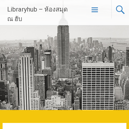
Skip
Libraryhub – ห้องสมุด
to
content
ณ ฮับ