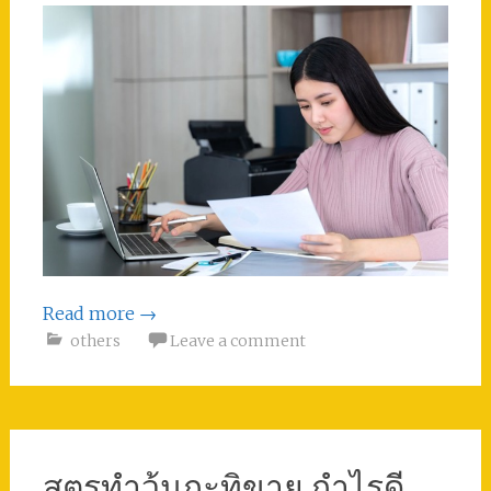
Read more
→
others
Leave a comment
สูตรทําวุ้นกะทิขาย กำไรดี