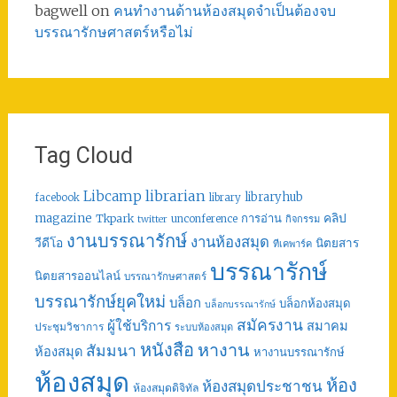
bagwell
on
คนทำงานด้านห้องสมุดจำเป็นต้องจบ
บรรณารักษศาสตร์หรือไม่
Tag Cloud
librarian
Libcamp
libraryhub
facebook
library
คลิป
magazine
การอ่าน
Tkpark
unconference
กิจกรรม
twitter
งานบรรณารักษ์
งานห้องสมุด
วีดีโอ
นิตยสาร
ทีเคพาร์ค
บรรณารักษ์
นิตยสารออนไลน์
บรรณารักษศาสตร์
บรรณารักษ์ยุคใหม่
บล็อก
บล็อกห้องสมุด
บล็อกบรรณารักษ์
สมัครงาน
ผู้ใช้บริการ
สมาคม
ประชุมวิชาการ
ระบบห้องสมุด
หนังสือ
หางาน
สัมมนา
ห้องสมุด
หางานบรรณารักษ์
ห้องสมุด
ห้อง
ห้องสมุดประชาชน
ห้องสมุดดิจิทัล