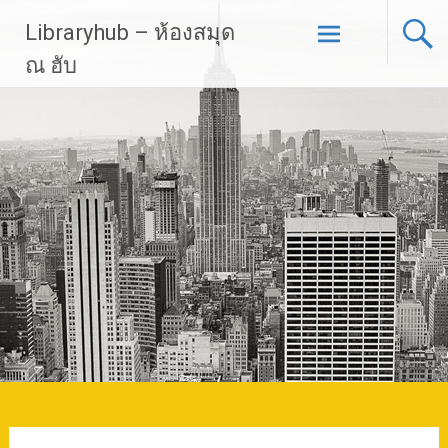
Skip
Libraryhub – ห้องสมุด
to
content
ณ ฮับ