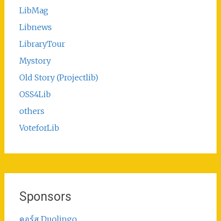
LibMag
Libnews
LibraryTour
Mystory
Old Story (Projectlib)
OSS4Lib
others
VoteforLib
Sponsors
คอร์ส Duolingo