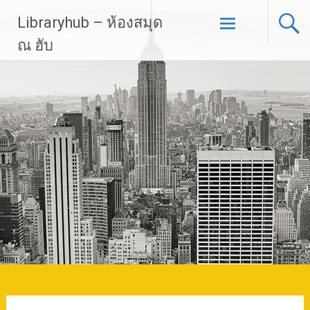
Skip
Libraryhub – ห้องสมุด
to
content
ณ ฮับ