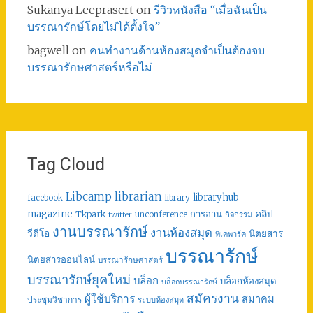
Sukanya Leeprasert
on
รีวิวหนังสือ “เมื่อฉันเป็น
บรรณารักษ์โดยไม่ได้ตั้งใจ”
bagwell
on
คนทำงานด้านห้องสมุดจำเป็นต้องจบ
บรรณารักษศาสตร์หรือไม่
Tag Cloud
librarian
Libcamp
libraryhub
facebook
library
คลิป
magazine
การอ่าน
Tkpark
unconference
กิจกรรม
twitter
งานบรรณารักษ์
งานห้องสมุด
วีดีโอ
นิตยสาร
ทีเคพาร์ค
บรรณารักษ์
นิตยสารออนไลน์
บรรณารักษศาสตร์
บรรณารักษ์ยุคใหม่
บล็อก
บล็อกห้องสมุด
บล็อกบรรณารักษ์
สมัครงาน
ผู้ใช้บริการ
สมาคม
ประชุมวิชาการ
ระบบห้องสมุด