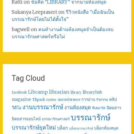
Ratti
on
ข้อคิด “LIBRARY” จากนายห้องสมุด
Sukanya Leeprasert
on
รีวิวหนังสือ “เมื่อฉันเป็น
บรรณารักษ์โดยไม่ได้ตั้งใจ”
bagwell
on
คนทำงานด้านห้องสมุดจำเป็นต้องจบ
บรรณารักษศาสตร์หรือไม่
Tag Cloud
librarian
Libcamp
libraryhub
facebook
library
คลิป
magazine
การอ่าน
Tkpark
unconference
กิจกรรม
twitter
งานบรรณารักษ์
งานห้องสมุด
วีดีโอ
นิตยสาร
ทีเคพาร์ค
บรรณารักษ์
นิตยสารออนไลน์
บรรณารักษศาสตร์
บรรณารักษ์ยุคใหม่
บล็อก
บล็อกห้องสมุด
บล็อกบรรณารักษ์