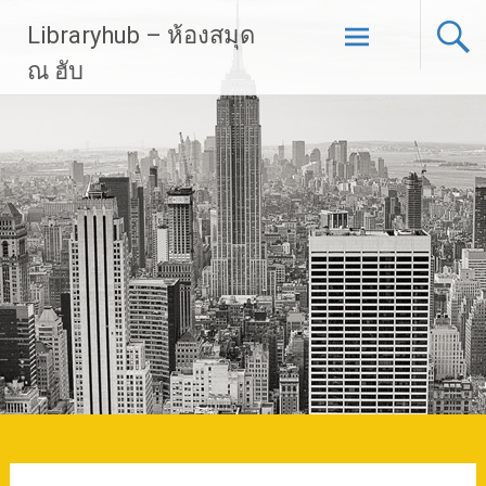
Skip
Libraryhub – ห้องสมุด
to
content
ณ ฮับ